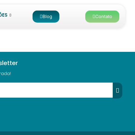
ÕES
Blog
Contato
letter
rada!